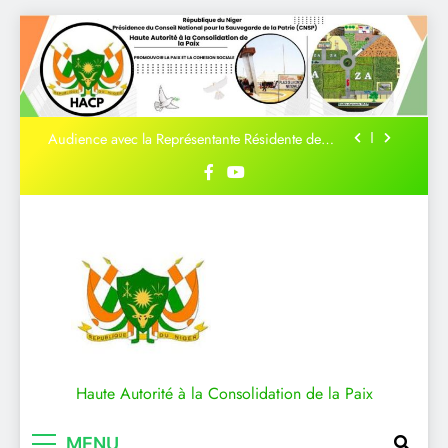
journée de la Femme Nigérienne
le President de la HACP à Tanda pour la
Cérémonie de Pardon et de Signature des
accords de paix
Audience avec la Représentante Résidente de
ONU Femmes au Niger.
AUDIENCE HACP-BANQUE MONDIALE
journée de la Femme Nigérienne
le President de la HACP à Tanda pour la
Cérémonie de Pardon et de Signature des
accords de paix
Audience avec la Représentante Résidente de
ONU Femmes au Niger.
AUDIENCE HACP-BANQUE MONDIALE
Haute Autorité à la Consolidation de la Paix
journée de la Femme Nigérienne
MENU