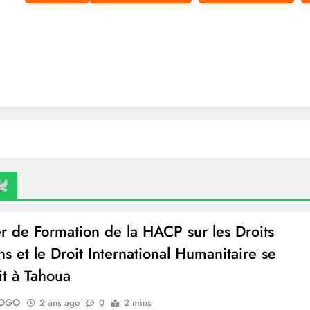
 de la HACP à Tanda pour la Cérémonie de Pardon et de Signature des
accords de paix
Audience avec la Représentante Résidente de ONU Femmes au Niger.
AUDIENCE HACP-BANQUE MONDIALE
journée de la Femme Nigérienne
ier de Formation de la HACP sur les Droits
s et le Droit International Humanitaire se
it à Tahoua
LOGO
2 ans ago
0
2 mins