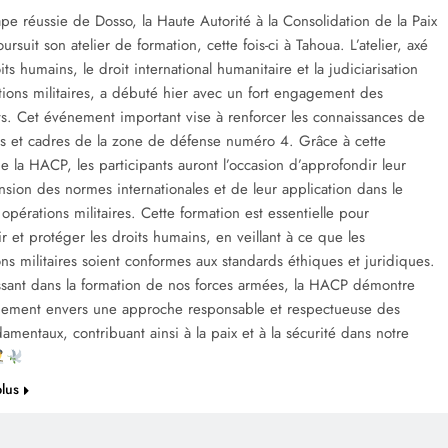
ape réussie de Dosso, la Haute Autorité à la Consolidation de la Paix
rsuit son atelier de formation, cette fois-ci à Tahoua. L’atelier, axé
its humains, le droit international humanitaire et la judiciarisation
ions militaires, a débuté hier avec un fort engagement des
ts. Cet événement important vise à renforcer les connaissances de
rs et cadres de la zone de défense numéro 4. Grâce à cette
 de la HACP, les participants auront l’occasion d’approfondir leur
ion des normes internationales et de leur application dans le
opérations militaires. Cette formation est essentielle pour
 et protéger les droits humains, en veillant à ce que les
ons militaires soient conformes aux standards éthiques et juridiques.
issant dans la formation de nos forces armées, la HACP démontre
ement envers une approche responsable et respectueuse des
damentaux, contribuant ainsi à la paix et à la sécurité dans notre
plus