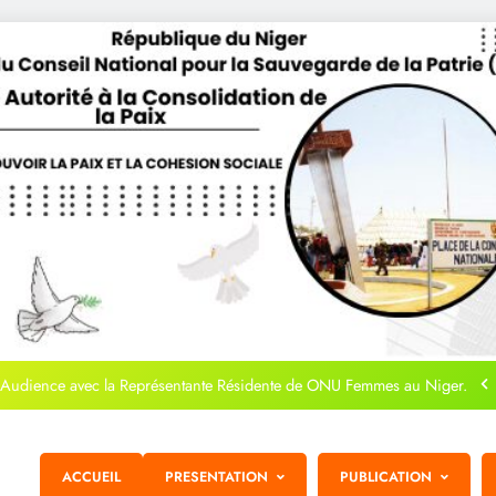
journée de la Femme Nigérienne
 de la HACP à Tanda pour la Cérémonie de Pardon et de Signature des
accords de paix
Audience avec la Représentante Résidente de ONU Femmes au Niger.
AUDIENCE HACP-BANQUE MONDIALE
ACCUEIL
PRESENTATION
PUBLICATION
journée de la Femme Nigérienne