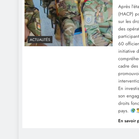
Après l’ét
(HACP) pou
sur les dro
des opérat
participan
ACTUALITÉS
60 officie
initiative
compréhens
cadre des 
promouvoir
interventi
En invest
son engag
droits fon
pays.
En savoir 