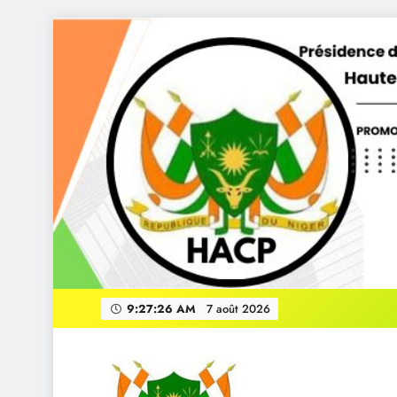
Skip
to
content
le President
9:27:27 AM
7 août 2026