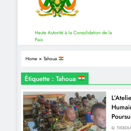
le President
Haute Autorité à la Consolidation de la
Paix
Home
Tahoua
Étiquette :
Tahoua
L’Atel
Humain
Poursu
TISSO