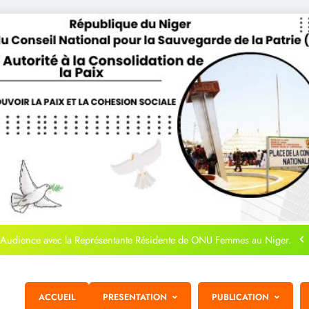
journée de la Femme Nigérienne
 de la HACP à Tanda pour la Cérémonie de Pardon et de Signature des
accords de paix
Audience avec la Représentante Résidente de ONU Femmes au Niger.
AUDIENCE HACP-BANQUE MONDIALE
ACCUEIL
PRESENTATION
PUBLICATION
journée de la Femme Nigérienne