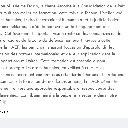
ape réussie de Dosso, la Haute Autorité à la Consolidation de la Paix
rsuit son atelier de formation, cette fois-ci à Tahoua. L’atelier, axé
its humains, le droit international humanitaire et la judiciarisation
ions militaires, a débuté hier avec un fort engagement des
ts. Cet événement important vise à renforcer les connaissances de
rs et cadres de la zone de défense numéro 4. Grâce à cette
 de la HACP, les participants auront l’occasion d’approfondir leur
ion des normes internationales et de leur application dans le
opérations militaires. Cette formation est essentielle pour
 et protéger les droits humains, en veillant à ce que les
ons militaires soient conformes aux standards éthiques et juridiques.
issant dans la formation de nos forces armées, la HACP démontre
ement envers une approche responsable et respectueuse des
damentaux, contribuant ainsi à la paix et à la sécurité dans notre
plus