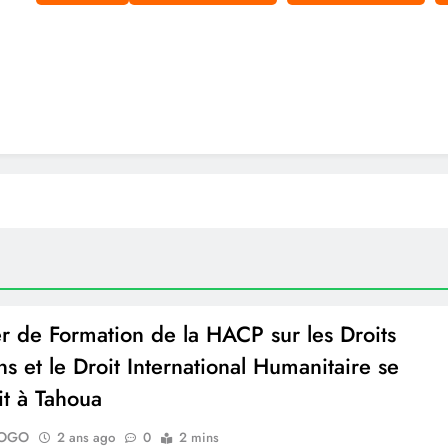
 de la HACP à Tanda pour la Cérémonie de Pardon et de Signature des
accords de paix
Audience avec la Représentante Résidente de ONU Femmes au Niger.
AUDIENCE HACP-BANQUE MONDIALE
journée de la Femme Nigérienne
ier de Formation de la HACP sur les Droits
s et le Droit International Humanitaire se
it à Tahoua
LOGO
2 ans ago
0
2 mins