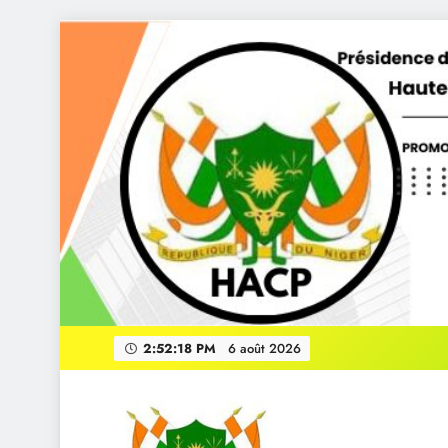
Skip
to
content
le President
2:52:19 PM
6 août 2026