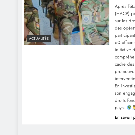
Après l’ét
(HACP) pou
sur les dro
des opérat
participan
ACTUALITÉS
60 officie
initiative
compréhens
cadre des 
promouvoir
interventi
En invest
son engag
droits fon
pays.
En savoir 